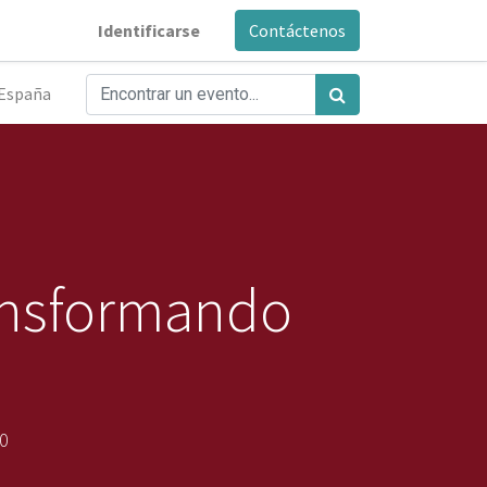
Identificarse
Contáctenos
España
ansformando
00