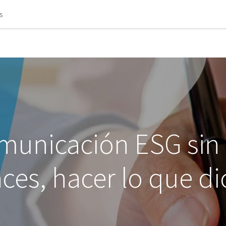
s
omunicación ESG sin
aces, hacer lo que di