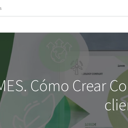
s
YMES. Cómo Crear Co
cli