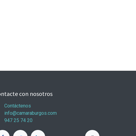
ntacte con nosotros
Contáctenos
info@camaraburgos.com
947 25 74 20