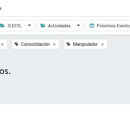
s
ICECYL
Actividades
Próximos Event
×
×
×
Consolidación
Manipulador
os.