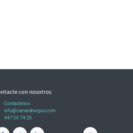
ntacte con nosotros
Contáctenos
info@camaraburgos.com
947 25 74 20