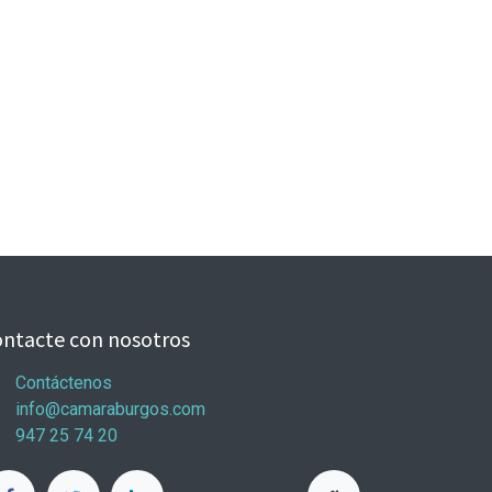
ntacte con nosotros
Contáctenos
info@camaraburgos.com
947 25 74 20