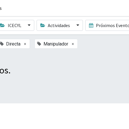
s
ICECYL
Actividades
Próximos Event
×
×
Directa
Manipulador
os.