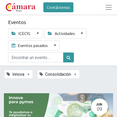
Contáctenos
Eventos
ICECYL
Actividades
Eventos pasados
×
×
Innova
Consolidación
JUN.
09