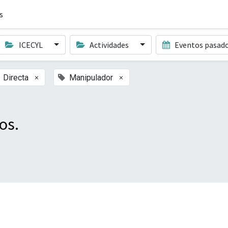
s
ICECYL
Actividades
Eventos pasad
×
×
Directa
Manipulador
os.