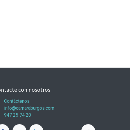
ntacte con nosotros
Contáctenos
info@camaraburgos.com
947 25 74 20