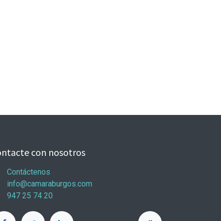
ntacte con nosotros
Contáctenos
info@camaraburgos.com
947 25 74 20