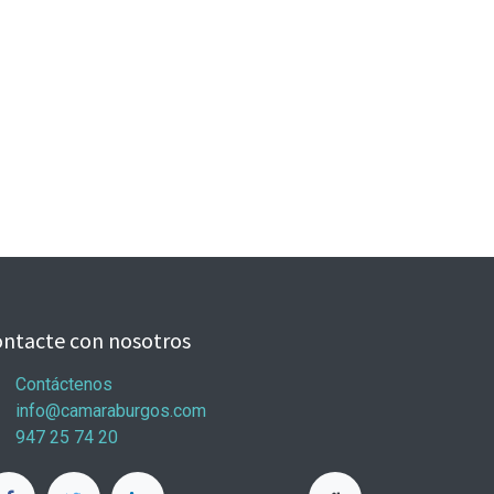
ntacte con nosotros
Contáctenos
info@camaraburgos.com
947 25 74 20