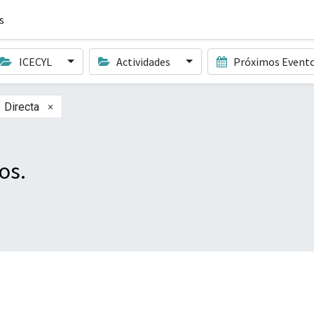
s
ICECYL
Actividades
Próximos Event
×
Directa
os.