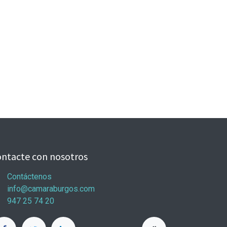
ntacte con nosotros
Contáctenos
info@camaraburgos.com
947 25 74 20