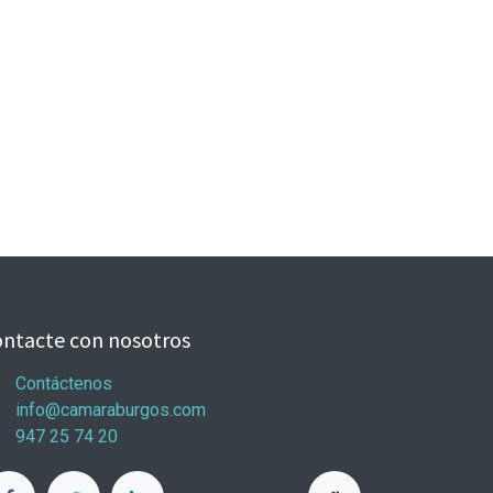
ntacte con nosotros
Contáctenos
info@camaraburgos.com
947 25 74 20