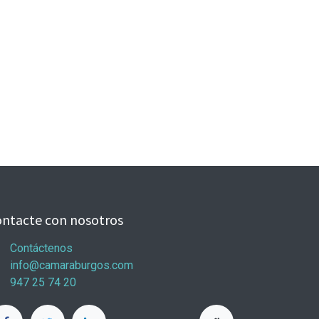
ntacte con nosotros
Contáctenos
info@camaraburgos.com
947 25 74 20