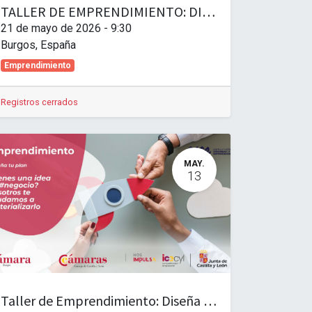
TALLER DE EMPRENDIMIENTO: DISEÑA TU PLAN AVANZADO. FINANZAS Y FISCALIDAD PARA TU NUEVA EMPRESA
21 de mayo de 2026
-
9:30
Burgos
,
España
Emprendimiento
Registros cerrados
MAY.
13
Taller de Emprendimiento: Diseña tu plan. Nivel Básico. Las Mutuas y sus prestaciones.