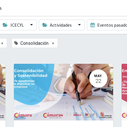
s
ICECYL
Actividades
Eventos pasad
×
×
Consolidación
MAY.
22