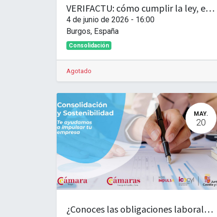
VERIFACTU: cómo cumplir la ley, evitar sanciones y facturar
4 de junio de 2026
-
16:00
Burgos
,
España
Consolidación
Agotado
MAY.
20
¿Conoces las obligaciones laborales de tu empresa?