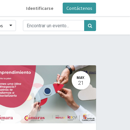
Identificarse
Contáctenos
os
MAY.
21