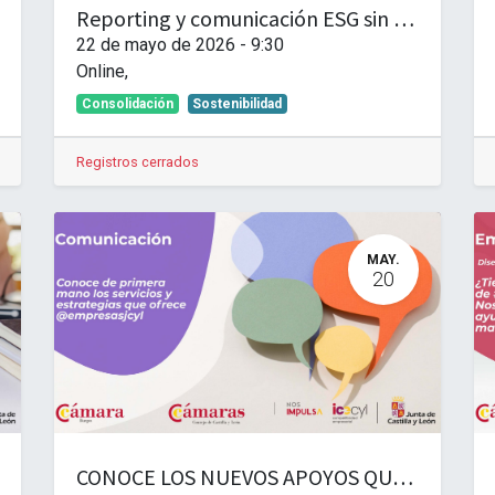
Reporting y comunicación ESG sin greenwashing. Decir lo que haces, hacer lo que dices
22 de mayo de 2026
-
9:30
Online
,
Consolidación
Sostenibilidad
Registros cerrados
MAY.
20
CONOCE LOS NUEVOS APOYOS QUE ICECYL BRINDA AL TEJIDO EMPRESARIAL