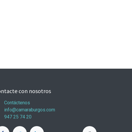
ntacte con nosotros
Contáctenos
info@camaraburgos.com
947 25 74 20