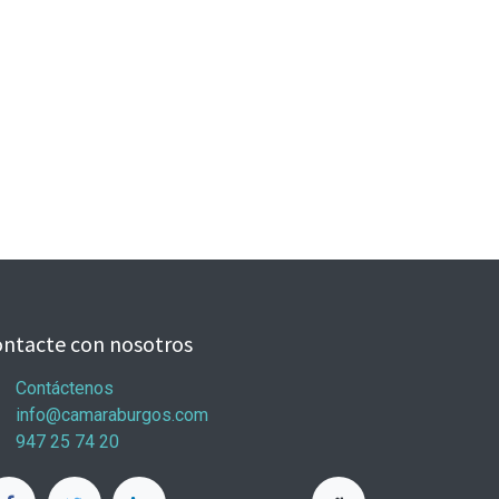
ntacte con nosotros
Contáctenos
info@camaraburgos.com
947 25 74 20