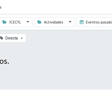
s
ICECYL
Actividades
Eventos pasad
×
Directa
os.