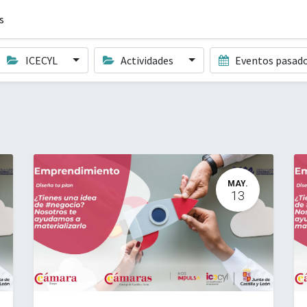
s
ICECYL
Actividades
Eventos pasad
MAY.
13