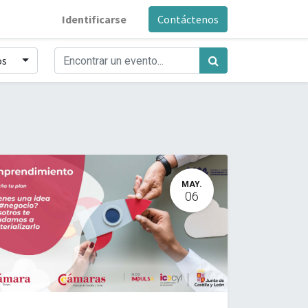
Identificarse
Contáctenos
os
MAY.
06