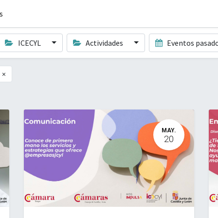
s
ICECYL
Actividades
Eventos pasad
×
MAY.
20