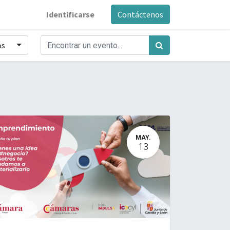
Identificarse
Contáctenos
os
MAY.
13