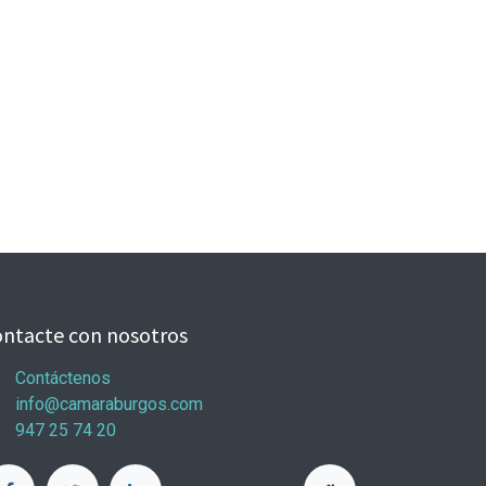
ntacte con nosotros
Contáctenos
info@camaraburgos.com
947 25 74 20