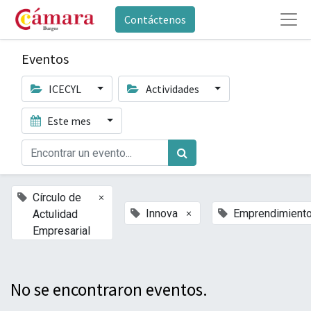
Contáctenos
Eventos
ICECYL
Actividades
Este mes
×
Círculo de
×
Innova
Emprendimient
Actulidad
Empresarial
No se encontraron eventos.