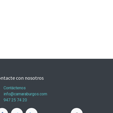
ntacte con nosotros
Contáctenos
info@camaraburgos.com
947 25 74 20