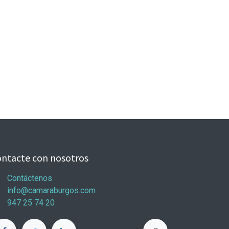
ntacte con nosotros
Contáctenos
info@camaraburgos.com
947 25 74 20