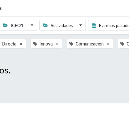
s
ICECYL
Actividades
Eventos pasad
×
×
×
Directa
Innova
Comunicación
C
os.