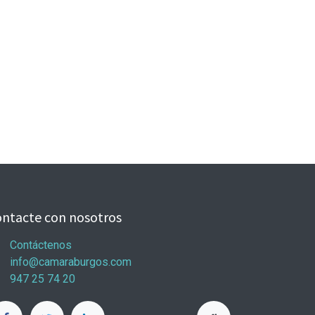
ntacte con nosotros
Contáctenos
info@camaraburgos.com
947 25 74 20