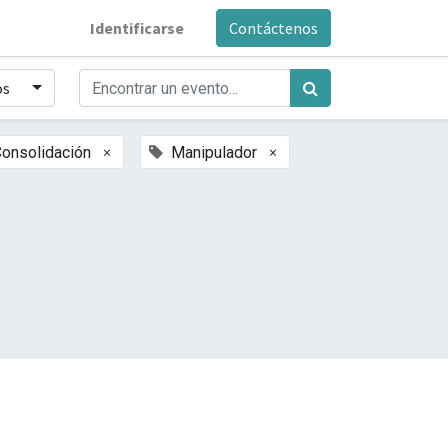
Identificarse
Contáctenos
os
×
×
onsolidación
Manipulador