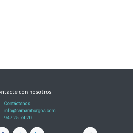
ntacte con nosotros
Contáctenos
info@camaraburgos.com
947 25 74 20