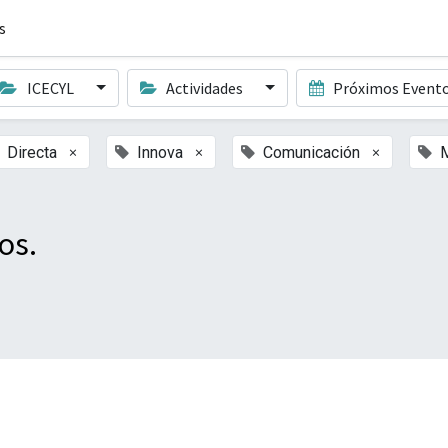
s
ICECYL
Actividades
Próximos Event
×
×
×
Directa
Innova
Comunicación
M
os.