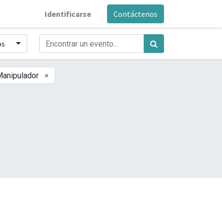
Identificarse
Contáctenos
os
×
anipulador