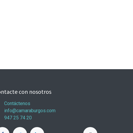
ntacte con nosotros
Contáctenos
info@camaraburgos.com
947 25 74 20