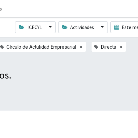
s
ICECYL
Actividades
Este m
×
×
Círculo de Actulidad Empresarial
Directa
os.