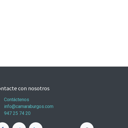
ntacte con nosotros
Contáctenos
info@camaraburgos.com
947 25 74 20