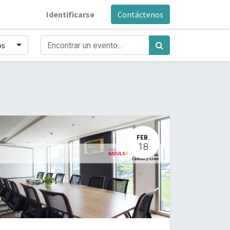
Identificarse
Contáctenos
os
FEB.
18