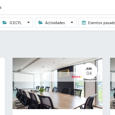
s
ICECYL
Actividades
Eventos pasad
JUN.
04